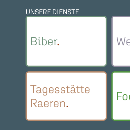
UNSERE DIENSTE
Biber
We
Tagesstätte
Fo
Raeren