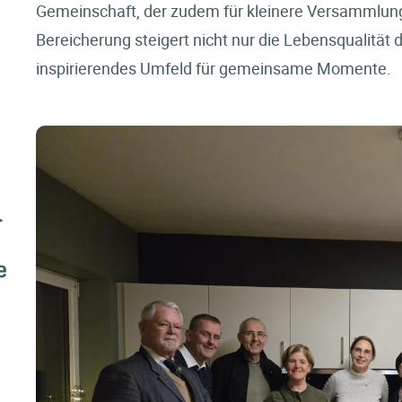
Gemeinschaft, der zudem für kleinere Versammlun
Bereicherung steigert nicht nur die Lebensqualität d
inspirierendes Umfeld für gemeinsame Momente.
l
e