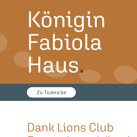
Königin
Fabiola
Haus
Zu Tuavia.be
Dank Lions Club