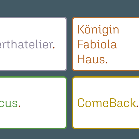
Königin
rthatelier
Fabiola
Haus
cus
ComeBack