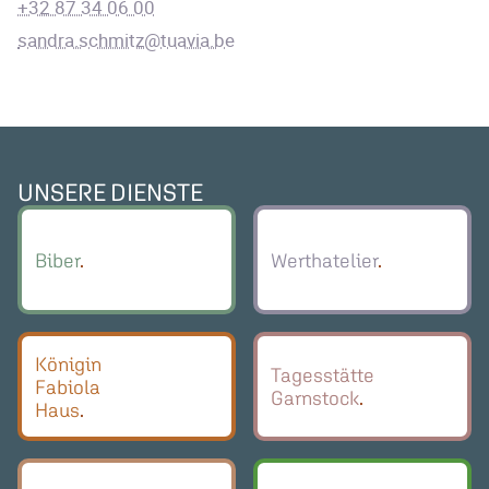
+32 87 34 06 00
sandra.schmitz@tuavia.be
UNSERE DIENSTE
Biber
Werthatelier
Königin
Tagesstätte
Fabiola
Garnstock
Haus