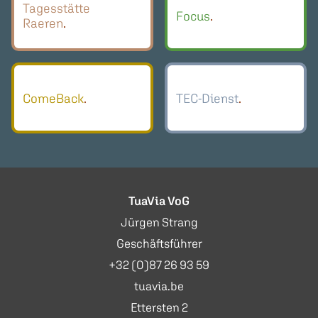
Tagesstätte
Focus
Raeren
ComeBack
TEC-Dienst
TuaVia VoG
Jürgen Strang
Geschäftsführer
+32 (0)87 26 93 59
tuavia.be
Ettersten 2